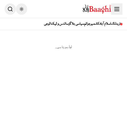
Toggle theme
اسلام آباد
کشمیر
جرائم
سیاسی بلاگز
سائنس و ٹیکنالوجی
ٹرینڈنگ
لوڈ ہو رہا ہے...