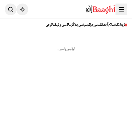
Toggle theme
اسلام آباد
کشمیر
جرائم
سیاسی بلاگز
سائنس و ٹیکنالوجی
ٹرینڈنگ
لوڈ ہو رہا ہے...