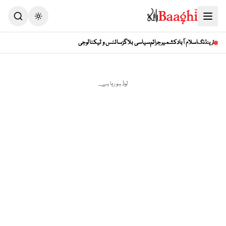
Toggle theme
اسلام آباد
کشمیر
جرائم
سیاسی بلاگز
سائنس و ٹیکنالوجی
ٹرینڈنگ
لوڈ ہو رہا ہے...