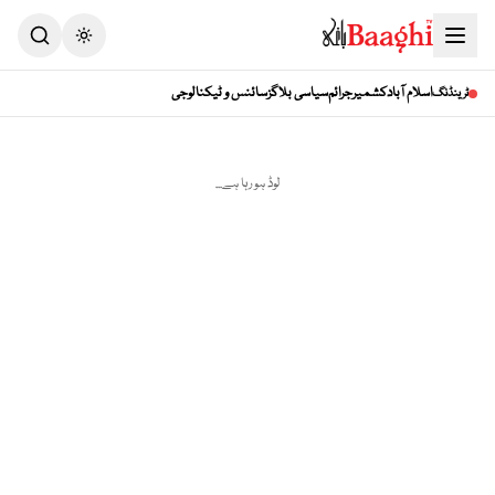
اسلام آباد
کشمیر
جرائم
سیاسی بلاگز
سائنس و ٹیکنالوجی
ٹرینڈنگ
لوڈ ہو رہا ہے...