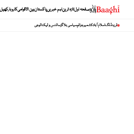
صفحہ اول
تازہ ترین
اہم خبریں
پاکستان
بین الاقوامی
کاروبار
کھیل
ٹرینڈنگ
اسلام آباد
کشمیر
جرائم
سیاسی بلاگز
سائنس و ٹیکنالوجی