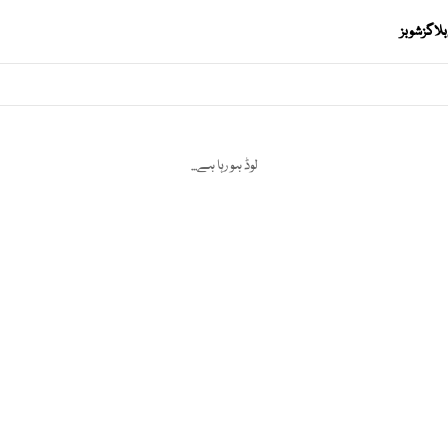
بلاگز
شوبز
لوڈ ہو رہا ہے...