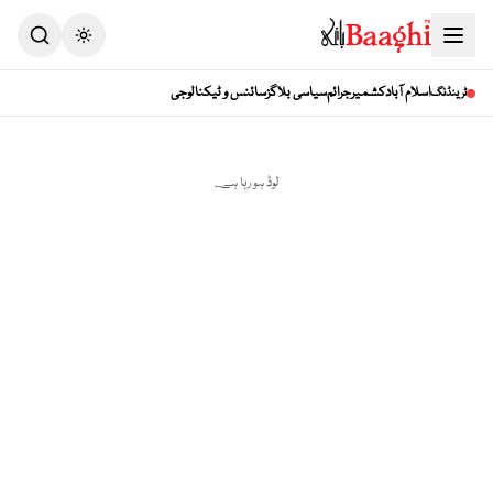
اسلام آباد
کشمیر
جرائم
سیاسی بلاگز
سائنس و ٹیکنالوجی
ٹرینڈنگ
لوڈ ہو رہا ہے...