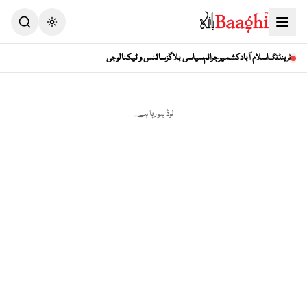
Toggle theme
اسلام آباد
کشمیر
جرائم
سیاسی بلاگز
سائنس و ٹیکنالوجی
ٹرینڈنگ
لوڈ ہو رہا ہے...