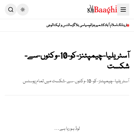
اسلام آباد
کشمیر
جرائم
سیاسی بلاگز
سائنس و ٹیکنالوجی
ٹرینڈنگ
آسٹریلیا-چیمپئنز-کو-10-وکٹوں-سے-
شکست
آسٹریلیا-چیمپئنز-کو-10-وکٹوں-سے-شکست
میں تمام پوسٹس
لوڈ ہو رہا ہے…