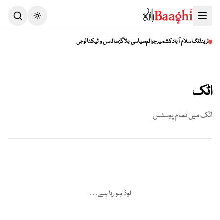
Toggle theme
اسلام آباد
کشمیر
جرائم
سیاسی بلاگز
سائنس و ٹیکنالوجی
ٹرینڈنگ
اٹک
اٹک
میں تمام پوسٹس
لوڈ ہو رہا ہے…