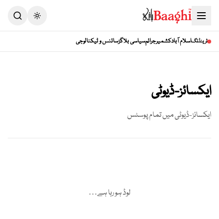
Toggle theme
اسلام آباد
کشمیر
جرائم
سیاسی بلاگز
سائنس و ٹیکنالوجی
ٹرینڈنگ
ایکسائز-ڈیوٹی
ایکسائز-ڈیوٹی
میں تمام پوسٹس
لوڈ ہو رہا ہے…