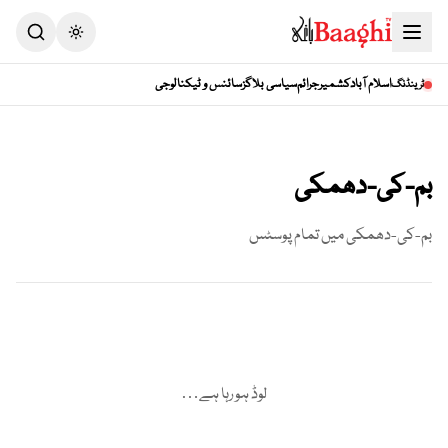
Toggle theme
اسلام آباد
کشمیر
جرائم
سیاسی بلاگز
سائنس و ٹیکنالوجی
ٹرینڈنگ
بم-کی-دھمکی
بم-کی-دھمکی
میں تمام پوسٹس
لوڈ ہو رہا ہے…