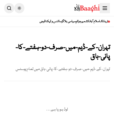
Toggle theme
اسلام آباد
کشمیر
جرائم
سیاسی بلاگز
سائنس و ٹیکنالوجی
ٹرینڈنگ
تہران-کے-ڈیم-میں-صرف-دو-ہفتے-کا-
پانی-باق
تہران-کے-ڈیم-میں-صرف-دو-ہفتے-کا-پانی-باق
میں تمام پوسٹس
لوڈ ہو رہا ہے…