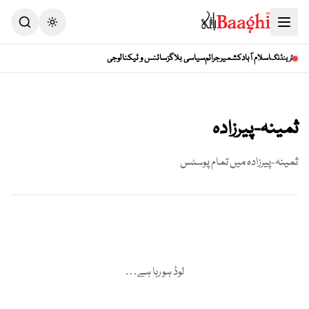
Toggle theme
اسلام آباد
کشمیر
جرائم
سیاسی بلاگز
سائنس و ٹیکنالوجی
ٹرینڈنگ
ثمینہ-پیرزادہ
ثمینہ-پیرزادہ
میں تمام پوسٹس
لوڈ ہو رہا ہے…