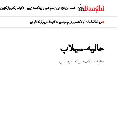
صفحہ اول
تازہ ترین
اہم خبریں
پاکستان
بین الاقوامی
کاروبار
کھیل
ٹرینڈنگ
اسلام آباد
کشمیر
جرائم
سیاسی بلاگز
سائنس و ٹیکنالوجی
حالیہ-سیلاب
حالیہ-سیلاب
میں تمام پوسٹس