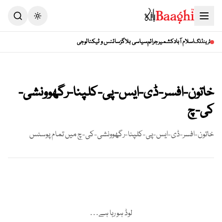
Toggle theme
اسلام آباد
کشمیر
جرائم
سیاسی بلاگز
سائنس و ٹیکنالوجی
ٹرینڈنگ
خاتون-افسر-ڈی-ایس-پی-کلپنا-رگھوونشی-
کی-چ
خاتون-افسر-ڈی-ایس-پی-کلپنا-رگھوونشی-کی-چ
میں تمام پوسٹس
لوڈ ہو رہا ہے…