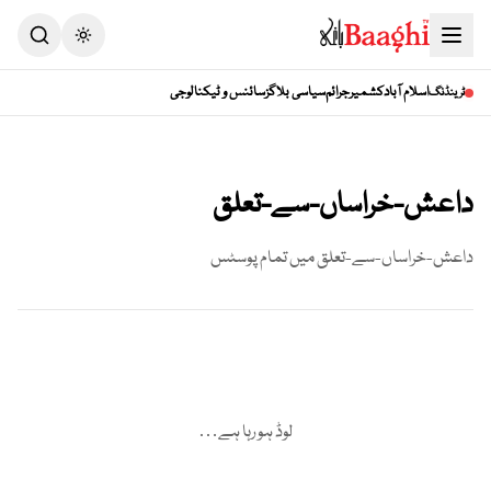
Toggle theme
اسلام آباد
کشمیر
جرائم
سیاسی بلاگز
سائنس و ٹیکنالوجی
ٹرینڈنگ
داعش-خراساں-سے-تعلق
داعش-خراساں-سے-تعلق
میں تمام پوسٹس
لوڈ ہو رہا ہے…