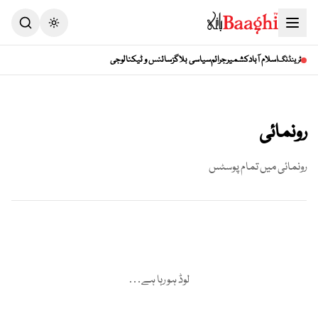
Toggle theme
اسلام آباد
کشمیر
جرائم
سیاسی بلاگز
سائنس و ٹیکنالوجی
ٹرینڈنگ
رونمائی
رونمائی
میں تمام پوسٹس
لوڈ ہو رہا ہے…