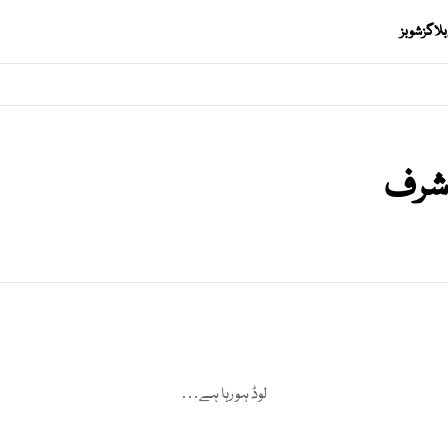
بلاگز
شوبز
اشرف
لوڈ ہو رہا ہے…