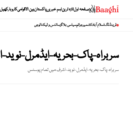
صفحہ اول
تازہ ترین
اہم خبریں
پاکستان
بین الاقوامی
کاروبار
کھیل
ٹرینڈنگ
اسلام آباد
کشمیر
جرائم
سیاسی بلاگز
سائنس و ٹیکنالوجی
سربراہ-پاک-بحریہ-ایڈمرل-نوید-
سربراہ-پاک-بحریہ-ایڈمرل-نوید-اشرف
میں تمام پوسٹس