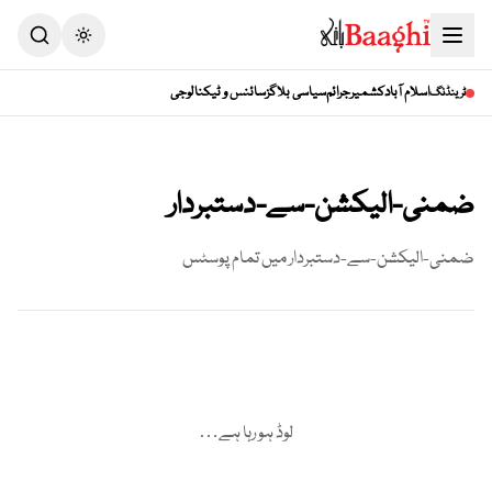
Toggle theme
اسلام آباد
کشمیر
جرائم
سیاسی بلاگز
سائنس و ٹیکنالوجی
ٹرینڈنگ
ضمنی-الیکشن-سے-دستبردار
ضمنی-الیکشن-سے-دستبردار
میں تمام پوسٹس
لوڈ ہو رہا ہے…