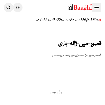
Toggle theme
اسلام آباد
کشمیر
جرائم
سیاسی بلاگز
سائنس و ٹیکنالوجی
ٹرینڈنگ
قصور-میں-ژالہ-باری
قصور-میں-ژالہ-باری
میں تمام پوسٹس
لوڈ ہو رہا ہے…