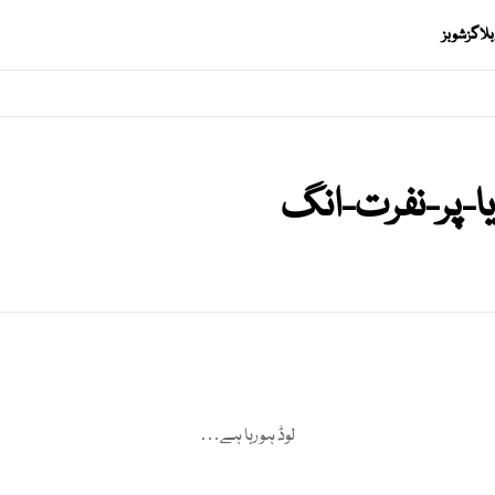
بلاگز
شوبز
ا-پر-نفرت-انگ
لوڈ ہو رہا ہے…