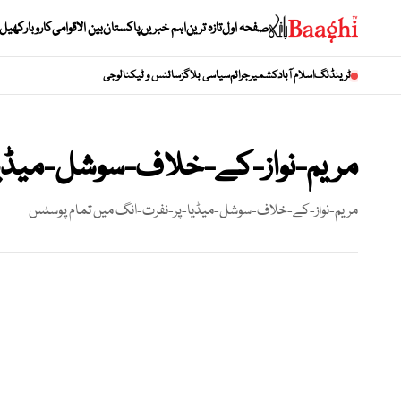
صفحہ اول
تازہ ترین
اہم خبریں
پاکستان
بین الاقوامی
کاروبار
کھیل
ٹرینڈنگ
اسلام آباد
کشمیر
جرائم
سیاسی بلاگز
سائنس و ٹیکنالوجی
مریم-نواز-کے-خلاف-سوشل-میڈی
مریم-نواز-کے-خلاف-سوشل-میڈیا-پر-نفرت-انگ
میں تمام پوسٹس