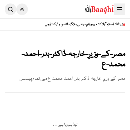
اسلام آباد
کشمیر
جرائم
سیاسی بلاگز
سائنس و ٹیکنالوجی
ٹرینڈنگ
مصر-کے-وزیرِ-خارجہ-ڈاکٹر-بدر-احمد-
محمد-ع
مصر-کے-وزیرِ-خارجہ-ڈاکٹر-بدر-احمد-محمد-ع
میں تمام پوسٹس
لوڈ ہو رہا ہے…