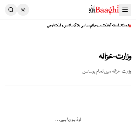
Toggle theme
اسلام آباد
کشمیر
جرائم
سیاسی بلاگز
سائنس و ٹیکنالوجی
ٹرینڈنگ
وزارت-خزانہ
وزارت-خزانہ
میں تمام پوسٹس
لوڈ ہو رہا ہے…