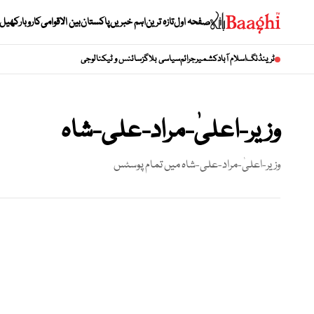
صفحہ اول
تازہ ترین
اہم خبریں
پاکستان
بین الاقوامی
کاروبار
کھیل
ٹرینڈنگ
اسلام آباد
کشمیر
جرائم
سیاسی بلاگز
سائنس و ٹیکنالوجی
وزیر-اعلیٰ-مراد-علی-شاہ
وزیر-اعلیٰ-مراد-علی-شاہ
میں تمام پوسٹس