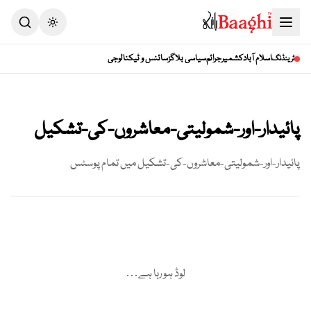
Toggle theme
اسلام آباد
کشمیر
جرائم
سیاسی بلاگز
سائنس و ٹیکنالوجی
ٹرینڈنگ
پائیدار-اور-شمولیتی-معاشروں-کی-تشکیل
پائیدار-اور-شمولیتی-معاشروں-کی-تشکیل
میں تمام پوسٹس
لوڈ ہو رہا ہے…