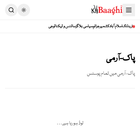
Toggle theme
اسلام آباد
کشمیر
جرائم
سیاسی بلاگز
سائنس و ٹیکنالوجی
ٹرینڈنگ
پاک-آرمی
پاک-آرمی
میں تمام پوسٹس
لوڈ ہو رہا ہے…