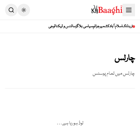
Toggle theme
اسلام آباد
کشمیر
جرائم
سیاسی بلاگز
سائنس و ٹیکنالوجی
ٹرینڈنگ
چارلس
چارلس
میں تمام پوسٹس
لوڈ ہو رہا ہے…