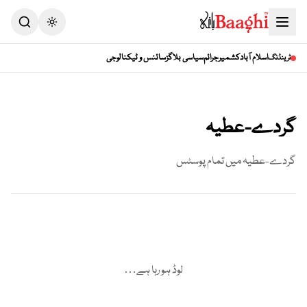
Toggle theme
اسلام آباد
کشمیر
جرائم
سیاسی بلاگز
سائنس و ٹیکنالوجی
ٹرینڈنگ
گردے-عطیہ
گردے-عطیہ
میں تمام پوسٹس
لوڈ ہو رہا ہے…