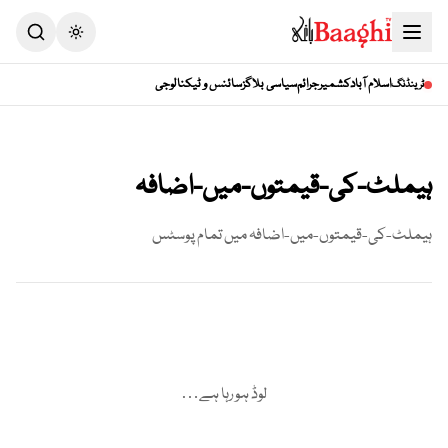
Toggle theme
اسلام آباد
کشمیر
جرائم
سیاسی بلاگز
سائنس و ٹیکنالوجی
ٹرینڈنگ
ہیملٹ-کی-قیمتوں-میں-اضافہ
ہیملٹ-کی-قیمتوں-میں-اضافہ
میں تمام پوسٹس
لوڈ ہو رہا ہے…