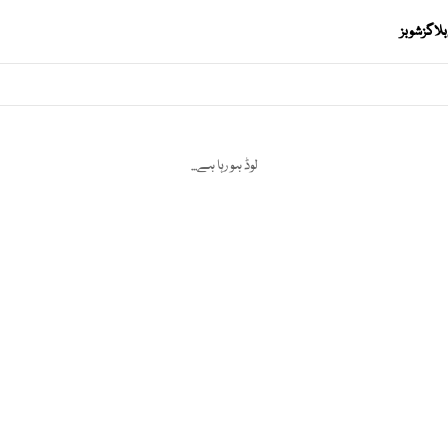
بلاگز
شوبز
لوڈ ہو رہا ہے...