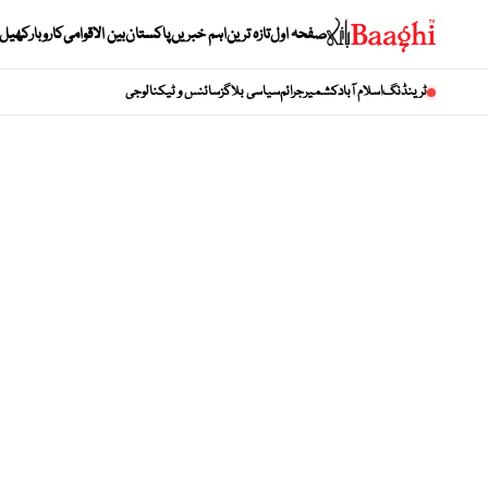
صفحہ اول
تازہ ترین
اہم خبریں
پاکستان
بین الاقوامی
کاروبار
کھیل
ٹرینڈنگ
اسلام آباد
کشمیر
جرائم
سیاسی بلاگز
سائنس و ٹیکنالوجی