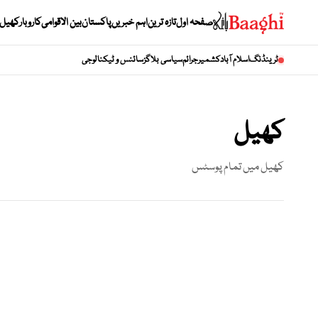
صفحہ اول
تازہ ترین
اہم خبریں
پاکستان
بین الاقوامی
کاروبار
کھیل
ٹرینڈنگ
اسلام آباد
کشمیر
جرائم
سیاسی بلاگز
سائنس و ٹیکنالوجی
کھیل
کھیل
میں تمام پوسٹس