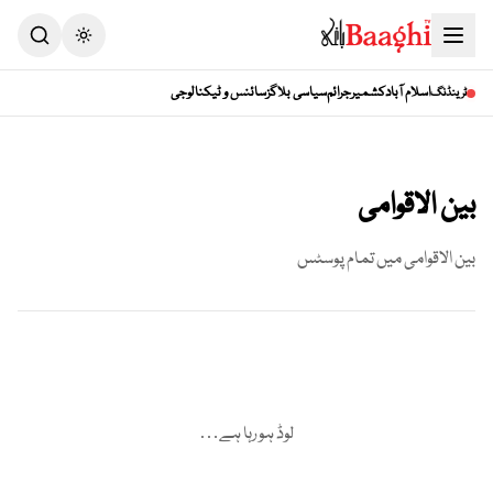
Toggle theme
اسلام آباد
کشمیر
جرائم
سیاسی بلاگز
سائنس و ٹیکنالوجی
ٹرینڈنگ
بین الاقوامی
بین الاقوامی
میں تمام پوسٹس
لوڈ ہو رہا ہے…