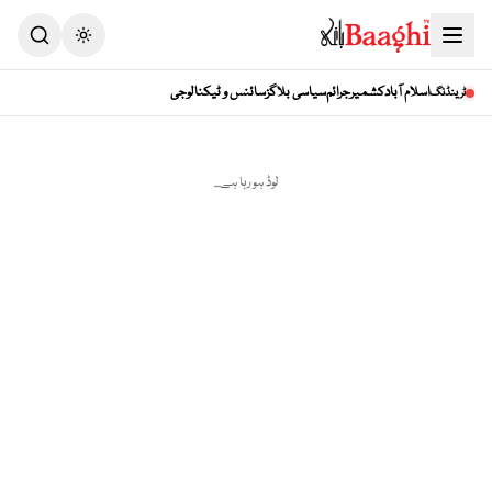
Toggle theme
اسلام آباد
کشمیر
جرائم
سیاسی بلاگز
سائنس و ٹیکنالوجی
ٹرینڈنگ
لوڈ ہو رہا ہے...