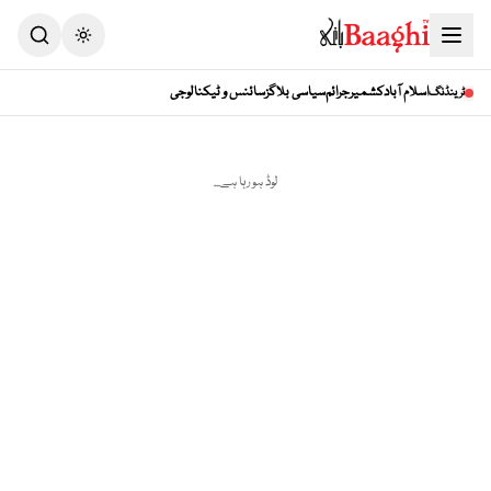
Toggle theme
اسلام آباد
کشمیر
جرائم
سیاسی بلاگز
سائنس و ٹیکنالوجی
ٹرینڈنگ
لوڈ ہو رہا ہے...