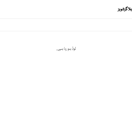
بلاگز
شوبز
لوڈ ہو رہا ہے...