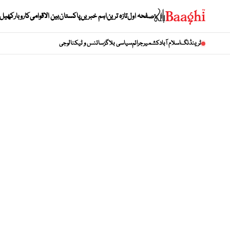
صفحہ اول
تازہ ترین
اہم خبریں
پاکستان
بین الاقوامی
کاروبار
کھیل
ٹرینڈنگ
اسلام آباد
کشمیر
جرائم
سیاسی بلاگز
سائنس و ٹیکنالوجی