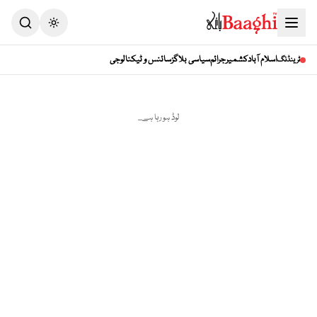
اسلام آباد
کشمیر
جرائم
سیاسی بلاگز
سائنس و ٹیکنالوجی
ٹرینڈنگ
لوڈ ہو رہا ہے...