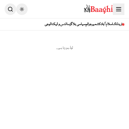
Toggle theme
اسلام آباد
کشمیر
جرائم
سیاسی بلاگز
سائنس و ٹیکنالوجی
ٹرینڈنگ
لوڈ ہو رہا ہے...