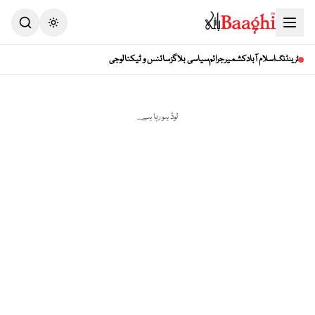
Toggle theme
اسلام آباد
کشمیر
جرائم
سیاسی بلاگز
سائنس و ٹیکنالوجی
ٹرینڈنگ
لوڈ ہو رہا ہے...