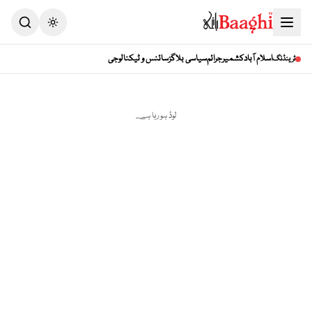
Toggle theme
اسلام آباد
کشمیر
جرائم
سیاسی بلاگز
سائنس و ٹیکنالوجی
ٹرینڈنگ
لوڈ ہو رہا ہے...