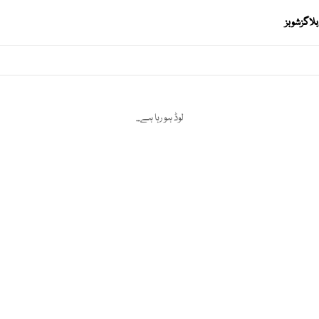
بلاگز
شوبز
لوڈ ہو رہا ہے...