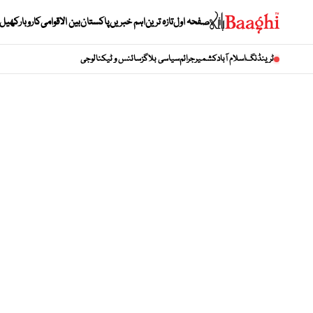
صفحہ اول
تازہ ترین
اہم خبریں
پاکستان
بین الاقوامی
کاروبار
کھیل
ٹرینڈنگ
اسلام آباد
کشمیر
جرائم
سیاسی بلاگز
سائنس و ٹیکنالوجی