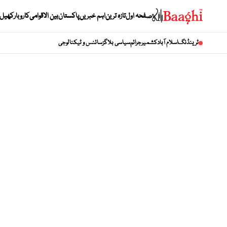
صفحہ اول
تازہ ترین
اہم خبریں
پاکستان
بین الاقوامی
کاروبار
کھیل
ٹرینڈنگ
اسلام آباد
کشمیر
جرائم
سیاسی بلاگز
سائنس و ٹیکنالوجی