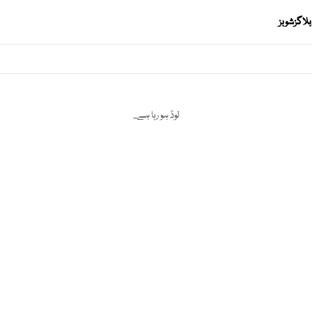
بلاگز
شوبز
لوڈ ہو رہا ہے...