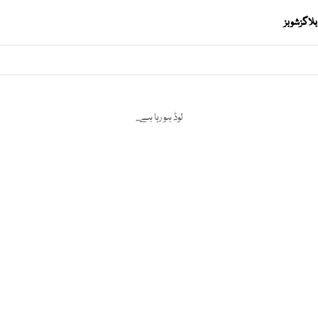
بلاگز
شوبز
لوڈ ہو رہا ہے...