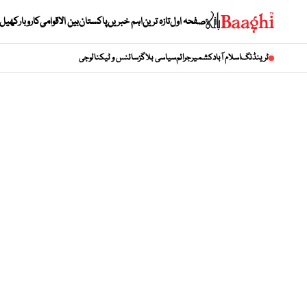
صفحہ اول
تازہ ترین
اہم خبریں
پاکستان
بین الاقوامی
کاروبار
کھیل
ٹرینڈنگ
اسلام آباد
کشمیر
جرائم
سیاسی بلاگز
سائنس و ٹیکنالوجی