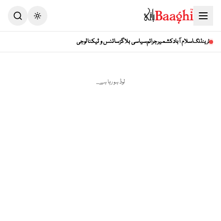
Toggle theme
اسلام آباد
کشمیر
جرائم
سیاسی بلاگز
سائنس و ٹیکنالوجی
ٹرینڈنگ
لوڈ ہو رہا ہے...