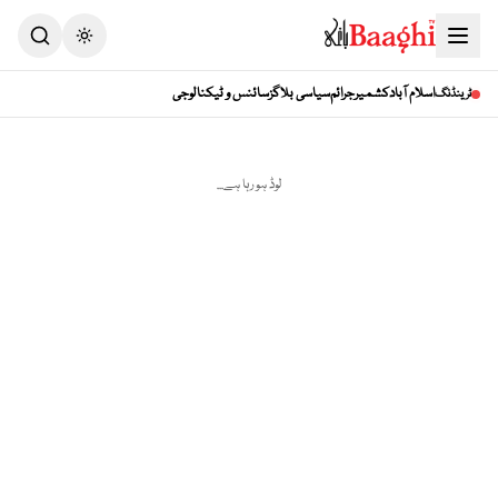
Toggle theme
اسلام آباد
کشمیر
جرائم
سیاسی بلاگز
سائنس و ٹیکنالوجی
ٹرینڈنگ
لوڈ ہو رہا ہے...