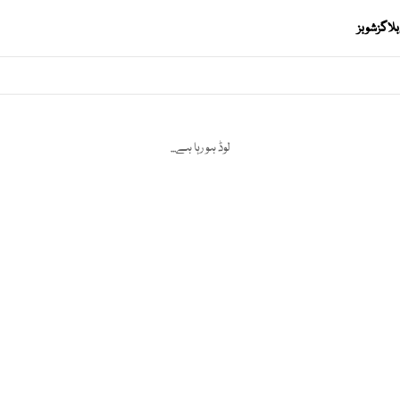
بلاگز
شوبز
لوڈ ہو رہا ہے...