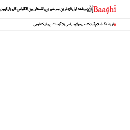
صفحہ اول
تازہ ترین
اہم خبریں
پاکستان
بین الاقوامی
کاروبار
کھیل
ٹرینڈنگ
اسلام آباد
کشمیر
جرائم
سیاسی بلاگز
سائنس و ٹیکنالوجی