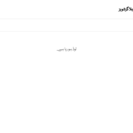
بلاگز
شوبز
لوڈ ہو رہا ہے...