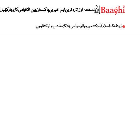
صفحہ اول
تازہ ترین
اہم خبریں
پاکستان
بین الاقوامی
کاروبار
کھیل
ٹرینڈنگ
اسلام آباد
کشمیر
جرائم
سیاسی بلاگز
سائنس و ٹیکنالوجی