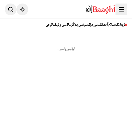
Toggle theme
اسلام آباد
کشمیر
جرائم
سیاسی بلاگز
سائنس و ٹیکنالوجی
ٹرینڈنگ
لوڈ ہو رہا ہے...