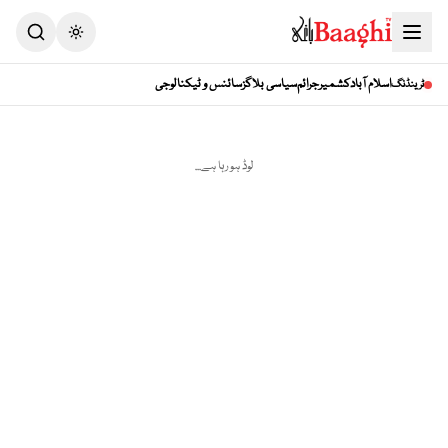
Toggle theme
اسلام آباد
کشمیر
جرائم
سیاسی بلاگز
سائنس و ٹیکنالوجی
ٹرینڈنگ
لوڈ ہو رہا ہے...