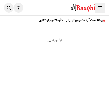
Toggle theme
اسلام آباد
کشمیر
جرائم
سیاسی بلاگز
سائنس و ٹیکنالوجی
ٹرینڈنگ
لوڈ ہو رہا ہے...