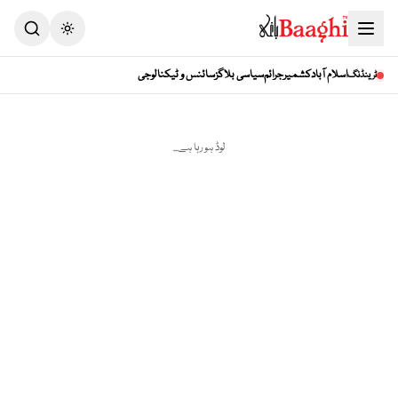
اسلام آباد
کشمیر
جرائم
سیاسی بلاگز
سائنس و ٹیکنالوجی
ٹرینڈنگ
لوڈ ہو رہا ہے...